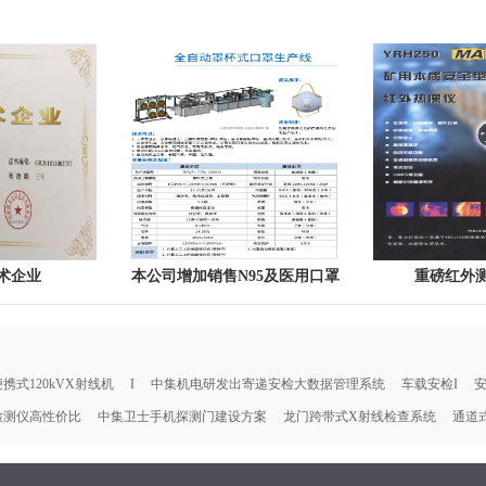
术企业
本公司增加销售N95及医用口罩
重磅红外
机，安检机送口罩
携式120kVX射线机
I
中集机电研发出寄递安检大数据管理系统
车载安检I
安
检测仪高性价比
中集卫士手机探测门建设方案
龙门跨带式X射线检查系统
通道