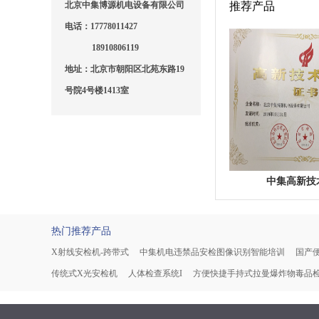
北京中集博源机电设备有限公司
推荐产品
电话：17778011427
18910806119
地址：北京市朝阳区北苑东路19
号院4号楼1413室
中集高新技
热门推荐产品
X射线安检机-跨带式
中集机电违禁品安检图像识别智能培训
国产便
传统式X光安检机
人体检查系统I
方便快捷手持式拉曼爆炸物毒品