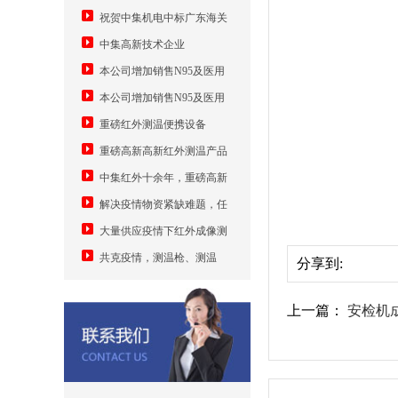
祝贺中集机电中标广东海关
智能分拣大数据监管系统
中集高新技术企业
11880000元
本公司增加销售N95及医用
口罩机，安检机送口罩
本公司增加销售N95及医用
口罩机
重磅红外测温便携设备
重磅高新高新红外测温产品
中集红外十余年，重磅高新
技术转换，为解决疫情物资紧缺
解决疫情物资紧缺难题，任
难题，中集发明手机加装模块测
何安卓手机加装测温模块成随手
大量供应疫情下红外成像测
温并自动身份登记上传
可用测温仪
温设备5万元
共克疫情，测温枪、测温
分享到:
门、红外成像、口罩机
上一篇：
安检机