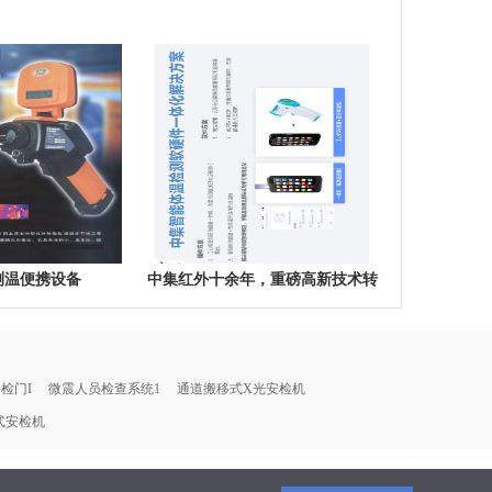
测温便携设备
中集红外十余年，重磅高新技术转
换，为解决疫情物资紧缺难题，中
集发明手机加装模块测温并自动身
份登记上传
检门I
微震人员检查系统1
通道搬移式X光安检机
式安检机