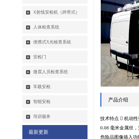
X射线安检机（跨带式）
人体检查系统
便携式X光檢查系統
安检门
微震人员检查系统
车载安检
产品介绍
智能安检
培训服务
技术特点  机
0.08 毫米金属
最新更新
危险品图像插入功