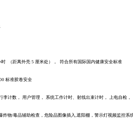
像
/ 小时 （距离外壳 5 厘米处）， 符合所有国际国内健康安全标准
1600 标准胶卷安全
， 行李计数， 用户管理， 系统工作计时、射线出束计时， 上电自检，
爆炸物/毒品辅助检查，危险品图像插入,遮阳棚，警示灯视频监控系