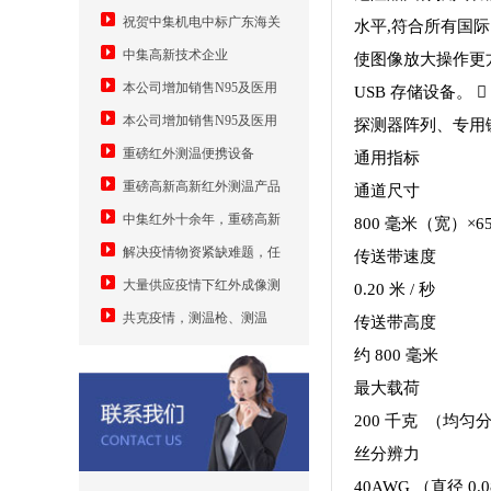
祝贺中集机电中标广东海关
水平,符合所有国
智能分拣大数据监管系统
中集高新技术企业
使图像放大操作更方
11880000元
本公司增加销售N95及医用
USB 存储设备。
口罩机，安检机送口罩
本公司增加销售N95及医用
探测器阵列、专用
口罩机
重磅红外测温便携设备
通用指标
重磅高新高新红外测温产品
通道尺寸
中集红外十余年，重磅高新
800 毫米（宽）×6
技术转换，为解决疫情物资紧缺
解决疫情物资紧缺难题，任
传送带速度
难题，中集发明手机加装模块测
何安卓手机加装测温模块成随手
大量供应疫情下红外成像测
0.20 米 / 秒
温并自动身份登记上传
可用测温仪
温设备5万元
共克疫情，测温枪、测温
传送带高度
门、红外成像、口罩机
约 800 毫米
最大载荷
200 千克 （均匀
丝分辨力
40AWG （直径 0