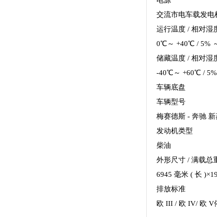
电源
交流市电车载发电机2
运行温度 / 相对湿
0℃～ +40℃ / 5% 
储藏温度 / 相对湿
-40℃～ +60℃ / 5
车辆底盘
车辆型号
梅赛德斯 - 奔驰 新菱
发动机类型
柴油
外形尺寸 / 满载总
6945 毫米 ( 长 )×1
排放标准
欧 III / 欧 IV