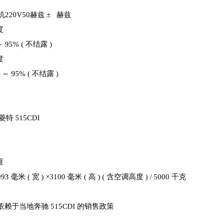
20V50赫兹 ± 赫兹
度
～ 95% ( 不结露 )
度
% ～ 95% ( 不结露 )
特 515CDI
重
993 毫米 ( 宽 ) ×3100 毫米 ( 高 ) ( 含空调高度 ) / 5000 千克
/ 欧 V依赖于当地奔驰 515CDI 的销售政策