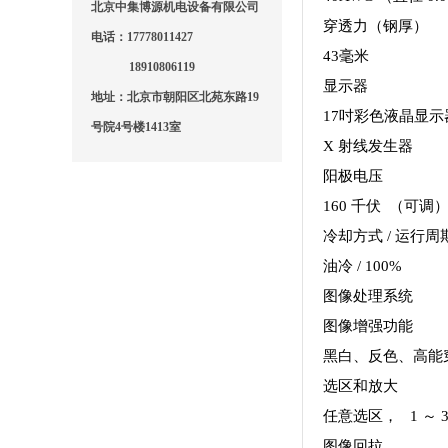
北京中集博源机电设备有限公司
穿透力（钢厚）
电话：17778011427
43毫米
18910806119
显示器
地址：北京市朝阳区北苑东路19
17吋彩色液晶显示器，
号院4号楼1413室
X 射线发生器
阳极电压
160 千伏 （可调
冷却方式 / 运行周
油冷 / 100%
图像处理系统
图像增强功能
黑白、反色、高能
选区和放大
任意选区， 1 ～ 
图像回拉