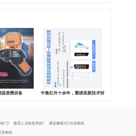
测温便携设备
中集红外十余年，重磅高新技术转
换，为解决疫情物资紧缺难题，中
集发明手机加装模块测温并自动身
份登记上传
检门I
微震人员检查系统1
通道搬移式X光安检机
式安检机