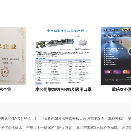
术企业
本公司增加销售N95及医用口罩
重磅红外
机，安检机送口罩
携式120kVX射线机
I
中集机电研发出寄递安检大数据管理系统
车载安检I
安
检测仪高性价比
中集卫士手机探测门建设方案
龙门跨带式X射线检查系统
通道