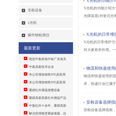
X光机的功能介
X光机的功能介绍大
安检设备
光障装置(对射式光
x光机
X光机的日常维
爆炸物检测仪
X光机的日常维护方
最新更新
对大家有所作用。一
祝贺中集机电中标广东海关
智能分拣大数据监管系统
中集高新技术企业
物流和快递使用
11880000元
本公司增加销售N95及医用
物流和快递使用的
口罩机，安检机送口罩
本公司增加销售N95及医用
求，快递行业已属
口罩机
重磅红外测温便携设备
重磅高新高新红外测温产品
安检设备选择指
中集红外十余年，重磅高新
安检设备选择指南
技术转换，为解决疫情物资紧缺
解决疫情物资紧缺难题，任