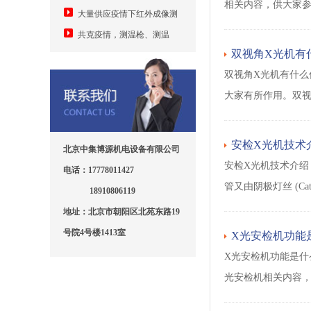
相关内容，供大家
难题，中集发明手机加装模块测
何安卓手机加装测温模块成随手
大量供应疫情下红外成像测
温并自动身份登记上传
可用测温仪
温设备5万元
共克疫情，测温枪、测温
双视角X光机有
门、红外成像、口罩机
双视角X光机有什么
大家有所作用。双视
安检X光机技术
北京中集博源机电设备有限公司
安检X光机技术介绍
电话：17778011427
管又由阴极灯丝 (C
18910806119
地址：北京市朝阳区北苑东路19
号院4号楼1413室
X光安检机功能
X光安检机功能是什
光安检机相关内容，