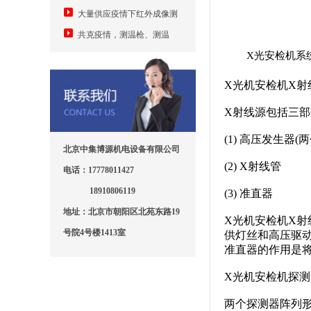
难题，中集发明手机加装模块测
何安卓手机加装测温模块成随手
大量供应疫情下红外成像测
温并自动身份登记上传
可用测温仪
温设备5万元
共克疫情，测温枪、测温
X光安检机系
门、红外成像、口罩机
X光机安检机X射
X射线源包括三部
(1) 高压发生器
北京中集博源机电设备有限公司
(2) X射线管
电话：17778011427
18910806119
(3) 准直器
地址：北京市朝阳区北苑东路19
X光机安检机X射
号院4号楼1413室
供灯丝和高压驱
准直器的作用是
X光机安检机探
两个探测器阵列形