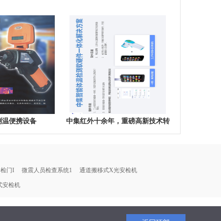
测温便携设备
中集红外十余年，重磅高新技术转
换，为解决疫情物资紧缺难题，中
集发明手机加装模块测温并自动身
份登记上传
检门I
微震人员检查系统1
通道搬移式X光安检机
式安检机