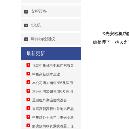
安检设备
x光机
X光安检机功
爆炸物检测仪
编整理了一些
X光
最新更新
祝贺中集机电中标广东海关
智能分拣大数据监管系统
中集高新技术企业
11880000元
本公司增加销售N95及医用
口罩机，安检机送口罩
本公司增加销售N95及医用
口罩机
重磅红外测温便携设备
重磅高新高新红外测温产品
中集红外十余年，重磅高新
技术转换，为解决疫情物资紧缺
解决疫情物资紧缺难题，任