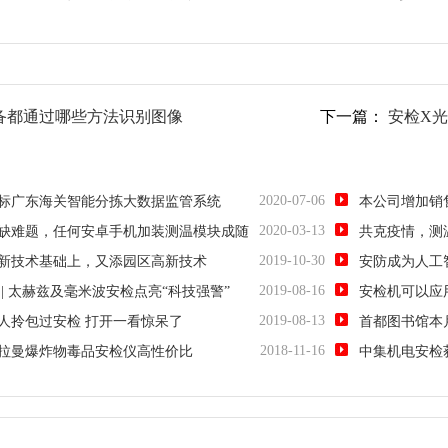
备都通过哪些方法识别图像
下一篇：
安检X
2020-07-06
标广东海关智能分拣大数据监管系统
本公司增加销
2020-03-13
缺难题，任何安卓手机加装测温模块成随
共克疫情，测
2019-10-30
新技术基础上，又添园区高新技术
安防成为人工
2019-08-16
| 太赫兹及毫米波安检点亮“科技强警”
安检机可以应
2019-08-13
老人拎包过安检 打开一看惊呆了
首都图书馆本
2018-11-16
拉曼爆炸物毒品安检仪高性价比
中集机电安检