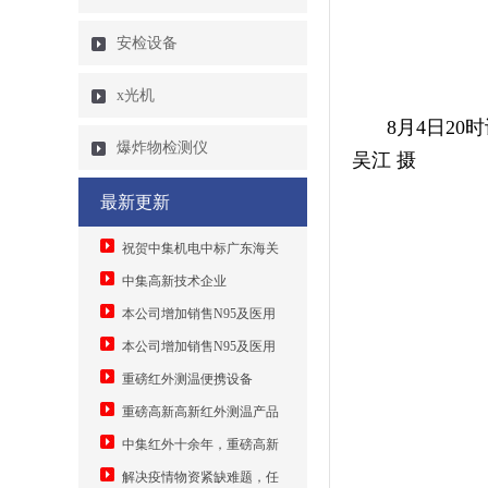
安检设备
x光机
8月4日2
爆炸物检测仪
吴江 摄
最新更新
祝贺中集机电中标广东海关
智能分拣大数据监管系统
中集高新技术企业
11880000元
本公司增加销售N95及医用
口罩机，安检机送口罩
本公司增加销售N95及医用
口罩机
重磅红外测温便携设备
重磅高新高新红外测温产品
中集红外十余年，重磅高新
技术转换，为解决疫情物资紧缺
解决疫情物资紧缺难题，任