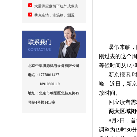
难题，中集发明手机加装模块测
何安卓手机加装测温模块成随手
大量供应疫情下红外成像测
温并自动身份登记上传
可用测温仪
温设备5万元
共克疫情，测温枪、测温
门、红外成像、口罩机
暑假来临，
刚过去的这个
等候时间从1小
北京中集博源机电设备有限公司
新京报讯 
电话：17778011427
峰。近日，新京
18910806119
放时间。
地址：北京市朝阳区北苑东路19
回应读者需
号院4号楼1413室
两大区域闭
8月2日，
调整为19时3