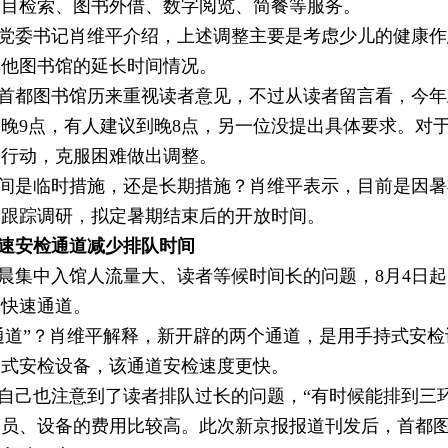
书目检索、图书外借、数字阅览、简餐等服务。
党委书记肖维平介绍，上述调整主要是考虑少儿的健康作
其他图书馆的延长时间情况。
首都图书馆历来重视读者意见，不过从读者留言看，今年
晚9点，有人建议到晚8点，另一位没提出具体要求。对
即行动，克服困难做出调整。
间是临时措施，还是长期措施？肖维平表示，目前是因暑
，跟踪调研，拟定暑期结束后的开放时间。
速安检通道减少排队时间
晨集中入馆人流量大、读者等候时间长的问题，8月4日
个快速通道。
通道”？肖维平解释，新开辟的两个通道，是用手持式安
台式安检设备，该通道安检速度更快。
自己也注意到了读者排队过长的问题，“有时候能排到三
人员、设备的费用比较高。此次新京报报道刊发后，首都