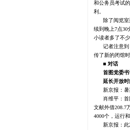
和公务员考试的
利。
除了阅览室
续到晚上7点3
小读者多了不少
记者注意到
传了新的闭馆
■ 对话
首图党委书
延长开放时
新京报：暑
肖维平：首
文献外借208
4000个，运
新京报：此