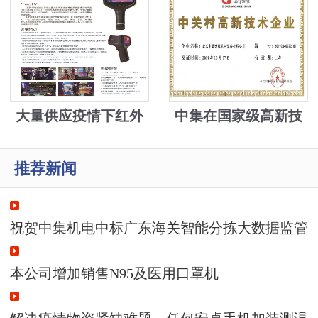
解决疫情物资紧缺难
题，中集发明手机加
装模块测温并自动身
份登记上传
大量供应疫情下红外
中集在国家级高新技
成像测温设备5万元
术、新技术新产品基
推荐新闻
础上，又添园区高新
技术
祝贺中集机电中标广东海关智能分拣大数据监管
系统11880000元
本公司增加销售N95及医用口罩机