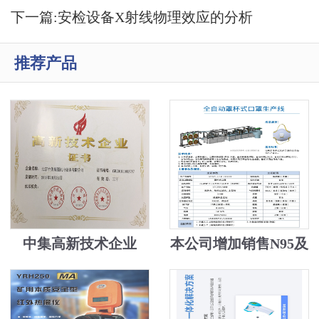
备
下一篇:
安检设备X射线物理效应的分析
推荐产品
中集高新技术企业
本公司增加销售N95及
医用口罩机，安检机
送口罩