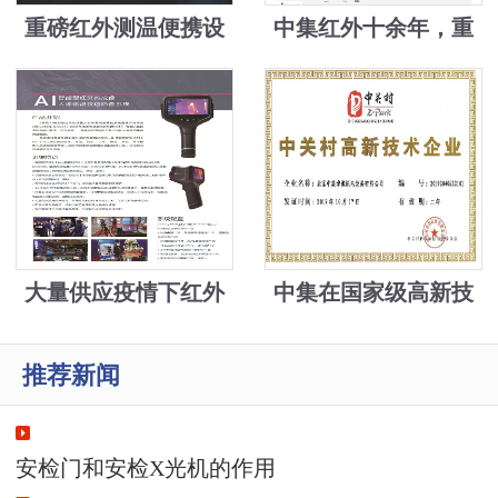
重磅红外测温便携设
中集红外十余年，重
备
磅高新技术转换，为
解决疫情物资紧缺难
题，中集发明手机加
装模块测温并自动身
份登记上传
大量供应疫情下红外
中集在国家级高新技
成像测温设备5万元
术、新技术新产品基
推荐新闻
础上，又添园区高新
技术
安检门和安检X光机的作用